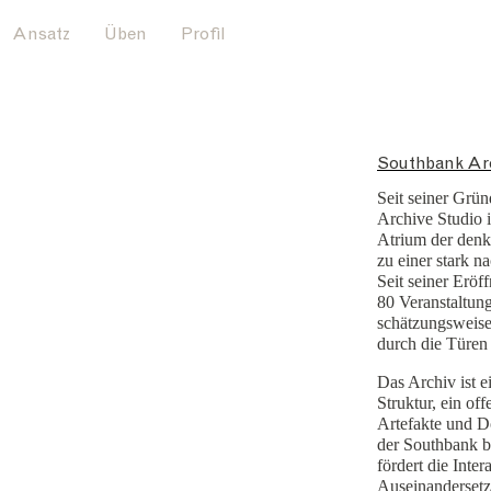
Ansatz
Üben
Profil
Southbank Ar
Seit seiner Grü
Archive Studio 
Atrium der denk
zu einer stark n
Seit seiner Eröf
80 Veranstaltun
schätzungsweise
durch die Türen
Das Archiv ist e
Struktur, ein of
Artefakte und 
der Southbank bi
fördert die Inter
Auseinanderset