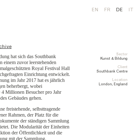
EN
FR
DE
IT
chive
Sector
ndung hat sich das Southbank
Kunst & Bildung
in einem zuvor leerstehenden
Client
malgeschützten Royal Festival Hall
Southbank Centre
achgefragten Einrichtung entwickelt.
fnung im Jahr 2017 hat es jährlich
Location
London, England
gen beherbergt, wobei
 4 Millionen Besucher pro Jahr
 des Gebäudes gehen.
ine freistehende, selbsttragende
fener Rahmen, der Platz für die
Dokumente der ständigen Sammlung
etet. Die Modularität der Einheiten
aktion der Öffentlichkeit und die
zung mit der Sammlung.