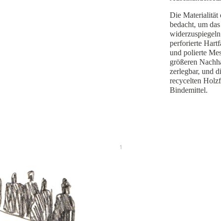
Die Materialität
bedacht, um das 
widerzuspiegeln
perforierte Hartf
und polierte Me
größeren Nachhal
zerlegbar, und d
recycelten Holzf
Bindemittel.