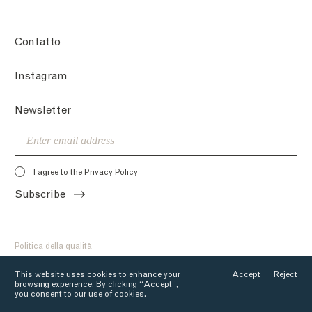
Contatto
Instagram
Newsletter
Email
I agree to the
Privacy Policy
Subscribe
Politica della qualità
Informativa sulla privacy
This website uses cookies to enhance your
Accept
Reject
browsing experience. By clicking “Accept”,
©Tuckey Design Studio 2026
you consent to our use of cookies.