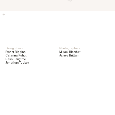
Design team
Photographers
Fraser Biggins
Mikael Blomfelt
Catarina Kohut
James Brittain
Ross Langtree
Jonathan Tuckey